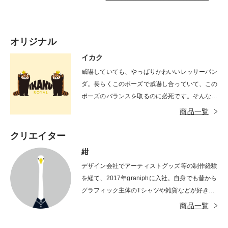
オリジナル
イカク
威嚇していても、やっぱりかわいいレッサーパン
ダ。長らくこのポーズで威嚇し合っていて、この
ポーズのバランスを取るのに必死です。そんなこ
とをしているうちに、なぜ威嚇し合っていたの
商品一覧
か、すっかり忘れています。
クリエイター
紺
デザイン会社でアーティストグッズ等の制作経験
を経て、2017年graniphに入社。自身でも昔から
グラフィック主体のTシャツや雑貨などが好きだ
ったこともあり、思い出の一部や生活の彩りにな
商品一覧
れるようなものづくりを心がけて日々制作してい
る。好きなものは鳥類とお茶とゲーム。