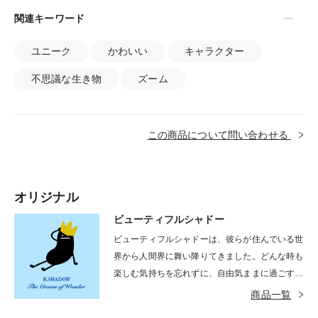
関連キーワード
ユニーク
かわいい
キャラクター
不思議な生き物
ズーム
この商品について問い合わせる
オリジナル
ビューティフルシャドー
ビューティフルシャドーは、彼らが住んでいる世
界から人間界に舞い降りてきました。どんな時も
楽しむ気持ちを忘れずに、自由気ままに過ごすイ
タズラ好き。長い手足であちこちと縦横無尽に動
商品一覧
き回ります。基本は黒色ですが、時としてカラフ