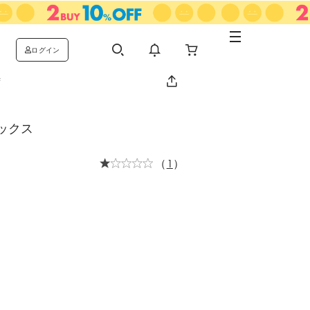
ログイン
荷
ックス
（
1
）