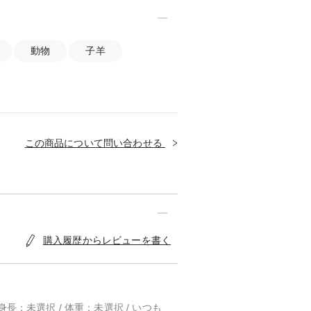
動物
子羊
この商品について問い合わせる
購入履歴からレビューを書く
/ 身長：未選択 / 体重：未選択 / いつも