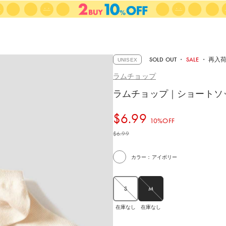
SOLD OUT
・
SALE
・
再入
UNISEX
ラムチョップ
ラムチョップ｜ショートソ
$‌6.99
10%OFF
$‌6.99
カラー：アイボリー
S
M
在庫なし
在庫なし