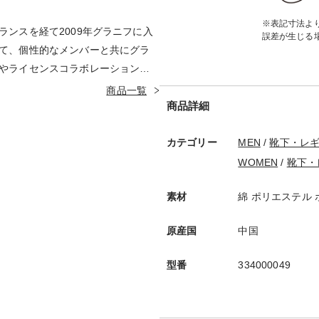
※表記寸法より
ランスを経て2009年グラニフに入
誤差が生じる
て、個性的なメンバーと共にグラ
やライセンスコラボレーションの
。オリジナルの制作グラフィック
商品一覧
商品詳細
ードッグなど。
カテゴリー
MEN
/
靴下・レ
WOMEN
/
靴下・
素材
綿 ポリエステル
原産国
中国
型番
334000049