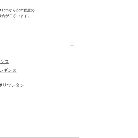
1cmから2cm程度の
場合がございます。
ギンス
レギンス
 ポリウレタン