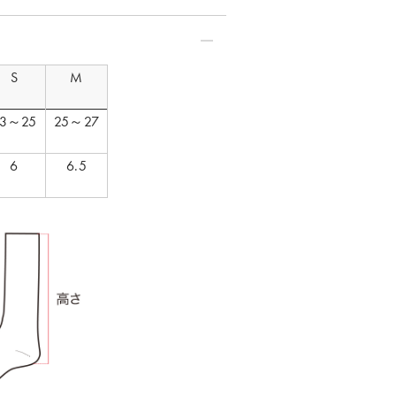
S
M
23～25
25～27
6
6.5