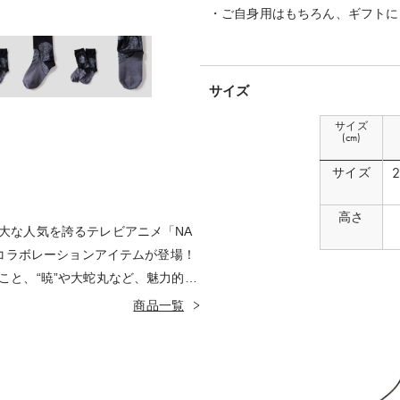
・ご自身用はもちろん、ギフトに
サイズ
サイズ
(cm)
サイズ
高さ
大な人気を誇るテレビアニメ「NA
のコラボレーションアイテムが登場！
こと、“暁”や大蛇丸など、魅力的な
るアイテムの数々をぜひお楽しみ
商品一覧