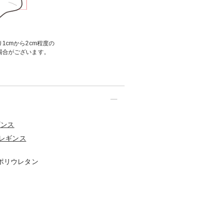
1cmから2cm程度の
場合がございます。
ギンス
レギンス
 ポリウレタン