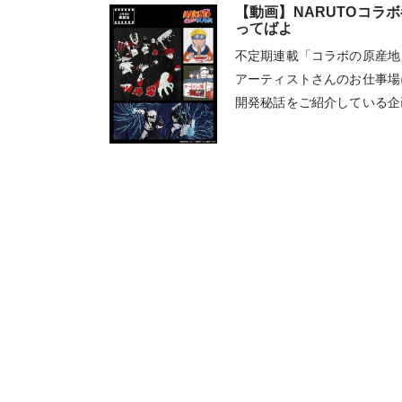
【動画】NARUTOコラ
ってばよ
不定期連載「コラボの原産地
アーティストさんのお仕事場
開発秘話をご紹介している企
O-ナルト-」シリーズのコ
ション担当の中島・平塚の2
ます。私たちコラボレーショ
用した様子も収録しています
ださい。