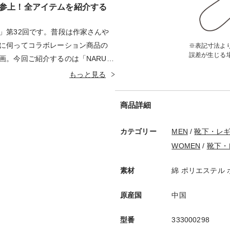
ボ参上！全アイテムを紹介する
」第32回です。普段は作家さんや
に伺ってコラボレーション商品の
※表記寸法より
誤差が生じる
画。今回ご紹介するのは「NARUT
ラボレーションアイテム！コラボレー
もっと見る
人が動画形式で商品をご紹介いたし
ンチームが実際に各アイテムを着
商品詳細
。それでは、ぜひ最後までご覧く
カテゴリー
MEN
/
靴下・レ
WOMEN
/
靴下・
素材
綿 ポリエステル
原産国
中国
型番
333000298