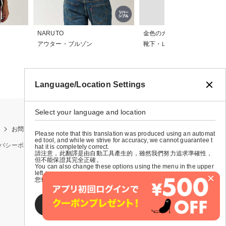
NARUTO
金色のガッシュ！！
アウター・ブルゾン
靴下・レギンス
Language/Location Settings
Select your language and location
お問い合わせ
お買い物ガイド
店舗検索
Please note that this translation was produced using an automat
ed tool, and while we strive for accuracy, we cannot guarantee t
バシーポリシー
特定商取引法に基づく表示
会社概要
hat it is completely correct.
請注意，此翻譯是由自動工具產生的，雖然我們努力追求準確性，
但不能保證其完全正確。
You can also change these options using the menu in the upper
left corner.
×
您也可以使用左上角的選單來更改這些選項。
SAVE