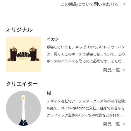
この商品について問い合わせる
オリジナル
イカク
威嚇していても、やっぱりかわいいレッサーパン
ダ。長らくこのポーズで威嚇し合っていて、この
ポーズのバランスを取るのに必死です。そんなこ
とをしているうちに、なぜ威嚇し合っていたの
商品一覧
か、すっかり忘れています。
クリエイター
紺
デザイン会社でアーティストグッズ等の制作経験
を経て、2017年graniphに入社。自身でも昔から
グラフィック主体のTシャツや雑貨などが好きだ
ったこともあり、思い出の一部や生活の彩りにな
商品一覧
れるようなものづくりを心がけて日々制作してい