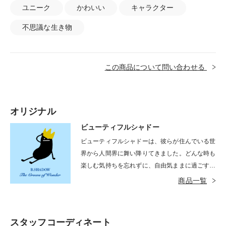
ユニーク
かわいい
キャラクター
不思議な生き物
この商品について問い合わせる
オリジナル
ビューティフルシャドー
ビューティフルシャドーは、彼らが住んでいる世
界から人間界に舞い降りてきました。どんな時も
楽しむ気持ちを忘れずに、自由気ままに過ごすイ
タズラ好き。長い手足であちこちと縦横無尽に動
商品一覧
き回ります。基本は黒色ですが、時としてカラフ
ルな姿を見せることもあります。
スタッフコーディネート