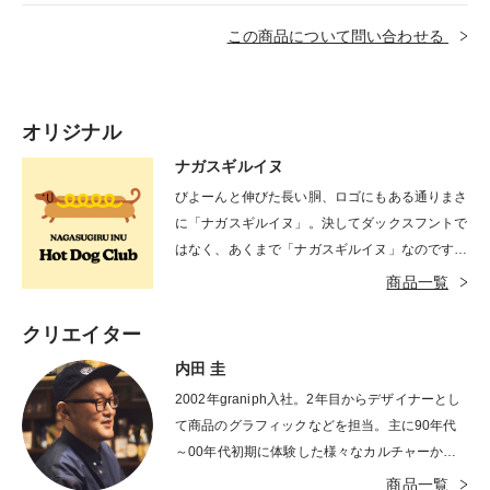
この商品について問い合わせる
オリジナル
ナガスギルイヌ
びよーんと伸びた長い胴、ロゴにもある通りまさ
に「ナガスギルイヌ」。決してダックスフントで
はなく、あくまで「ナガスギルイヌ」なのです。
ユニークなコンセプト、思わず和んでしまう癒や
商品一覧
しに溢れた作品です。
クリエイター
内田 圭
2002年graniph入社。2年目からデザイナーとし
て商品のグラフィックなどを担当。主に90年代
～00年代初期に体験した様々なカルチャーから
多大な影響を受ける。時代・流行の変化にアンテ
商品一覧