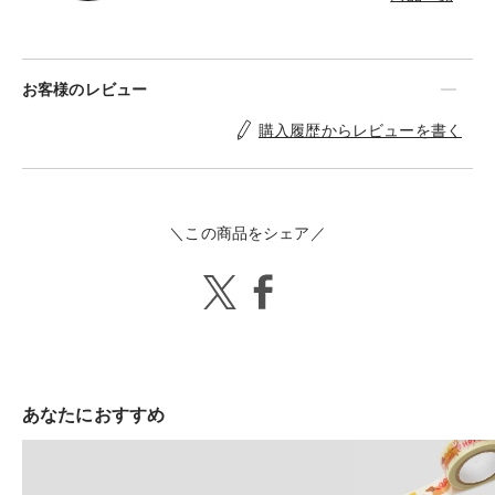
ナを張り巡らし、様々な情報や五感を通して得た
アイデアを取り入れ「ちょっと笑える、ダサく無
いギリギリのライン」をモットーに、見た人の印
お客様のレビュー
象に残る / 思わず写真に撮りたくなるデザインを
心がけている。近年の代表作として「ナガスギル
購入履歴からレビューを書く
イヌ」「ネコハイヌハ」「ネコノテモカリタイ」
「ウィークエンドドライブ」「アイアムヒア」等
がある。 LIKES：飲み会 / ジャイアンツ / ネット
ショッピング / Perfume / ガジェット
＼この商品をシェア／
あなたにおすすめ