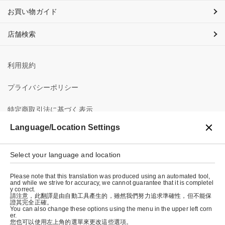
お買い物ガイド
店舗検索
利用規約
プライバシーポリシー
特定商取引法に基づく表示
Language/Location Settings
会社概要
Select your language and location
Please note that this translation was produced using an automated tool,
and while we strive for accuracy, we cannot guarantee that it is completel
y correct.
請注意，此翻譯是由自動工具產生的，雖然我們努力追求準確性，但不能保
證其完全正確。
© graniph inc.
You can also change these options using the menu in the upper left corn
er.
您也可以使用左上角的選單來更改這些選項。