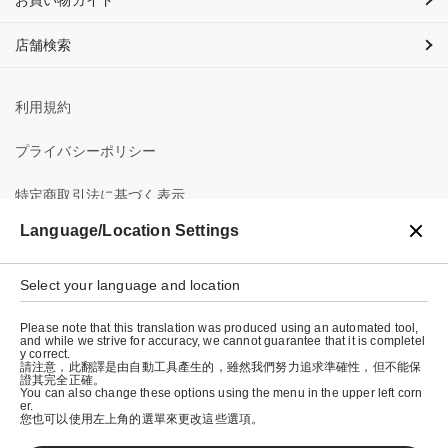
お買い物ガイド
店舗検索
利用規約
プライバシーポリシー
特定商取引法に基づく表示
Language/Location Settings
会社概要
Select your language and location
Please note that this translation was produced using an automated tool,
and while we strive for accuracy, we cannot guarantee that it is completel
y correct.
請注意，此翻譯是由自動工具產生的，雖然我們努力追求準確性，但不能保
證其完全正確。
© graniph inc.
You can also change these options using the menu in the upper left corn
er.
您也可以使用左上角的選單來更改這些選項。