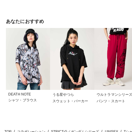
あなたにおすすめ
DEATH NOTE
うる星やつら
ウルトラマンシリー
シャツ・ブラウス
スウェット・パーカー
パンツ・スカート
TOP
コラボレーション
STRICT-G／ガンダムシリーズ
UNISEX
Tシ