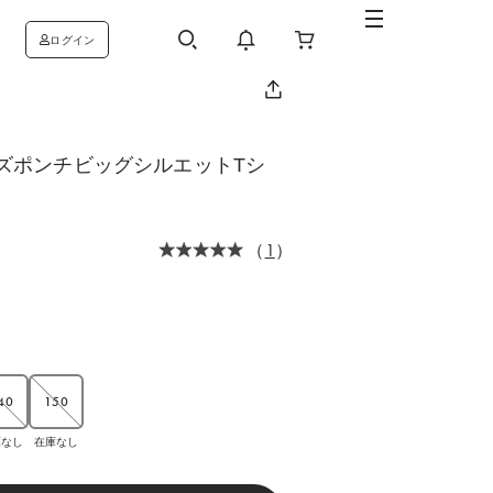
ログイン
ズポンチビッグシルエットTシ
（
1
）
40
150
庫なし
在庫なし