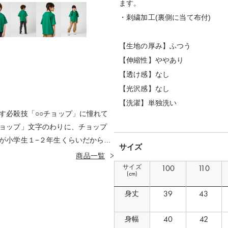
ます。
・刺繍加工(裏側に当て布付)
【生地の厚み】ふつう
【伸縮性】ややあり
【透け感】なし
【光沢感】なし
【洗濯】単独洗い
す必殺技「○○チョップ」に憧れて
ョップ」文字のわりに、チョップ
が小学生１−２年生くらいだから。
サイズ
に含まれた真実を見抜く力に大人
商品一覧
ります。
サイズ
100
110
(cm)
39
43
身丈
40
42
身幅