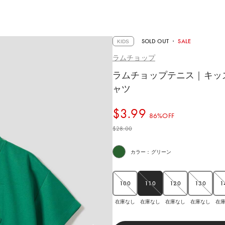
SOLD OUT
・
SALE
KIDS
ラムチョップ
ラムチョップテニス｜キッ
ャツ
$‌3.99
86%OFF
$‌28.00
カラー：グリーン
100
110
120
130
1
在庫なし
在庫なし
在庫なし
在
在庫なし