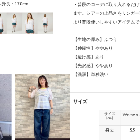
ル身長：170cm
着用サイズ：Wo
・普段のコーデに取り入れるだけ
ます。シアーの上品さをリンガー
より普段使いしやすいアイテムで
【生地の厚み】ふつう
【伸縮性】ややあり
【透け感】あり
【光沢感】ややあり
【洗濯】単独洗い
サイズ
サイズ
Women 
(cm)
55
身丈