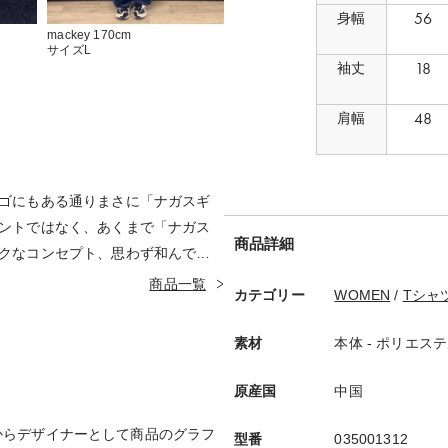
56
身幅
mackey 170cm
サイズL
18
袖丈
48
肩幅
ゴにもある通りまさに「ナガスギ
ントではなく、あくまで「ナガス
商品詳細
クなコンセプト、思わず和んでし
。
商品一覧
カテゴリー
WOMEN
/
Tシャ
素材
本体 - ポリエステル 
原産国
中国
2年目からデザイナーとして商品のグラフ
型番
035001312