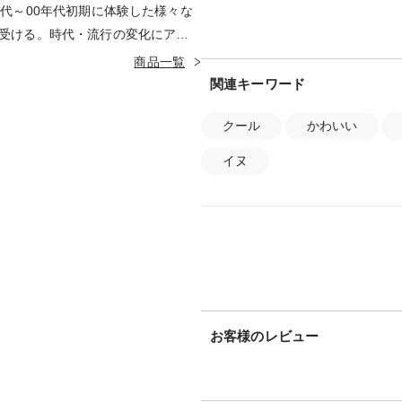
年代～00年代初期に体験した様々な
受ける。時代・流行の変化にアン
報や五感を通して得たアイデアを
商品一覧
ダサく無いギリギリのライン」を
関連キーワード
る / 思わず写真に撮りたくなるデ
クール
かわいい
の代表作として「ナガスギルイ
ノテモカリタイ」「ウィークエン
イヌ
がある。 LIKES：飲み会 / ジ
/ Perfume / ガジェット
お客様のレビュー