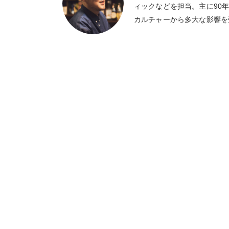
ィックなどを担当。主に90
カルチャーから多大な影響を
テナを張り巡らし、様々な情
取り入れ「ちょっと笑える、
モットーに、見た人の印象に残
ザインを心がけている。近年
ヌ」「ネコハイヌハ」「ネコ
ドドライブ」「アイアムヒア」等
ャイアンツ / ネットショッピング 