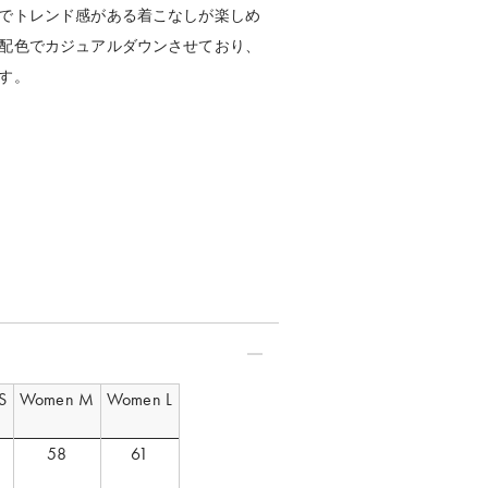
men M モデル身長：170cm
でトレンド感がある着こなしが楽しめ
配色でカジュアルダウンさせており、
す。
S
Women M
Women L
58
61