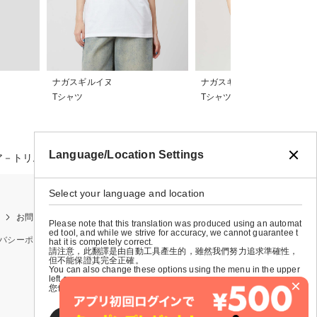
ナガスギルイヌ
ナガスギルイヌ
Tシャツ
Tシャツ
Language/Location Settings
ア－トリムTシャツ
Select your language and location
お問い合わせ
お買い物ガイド
店舗検索
Please note that this translation was produced using an automat
ed tool, and while we strive for accuracy, we cannot guarantee t
バシーポリシー
特定商取引法に基づく表示
会社概要
hat it is completely correct.
請注意，此翻譯是由自動工具產生的，雖然我們努力追求準確性，
但不能保證其完全正確。
You can also change these options using the menu in the upper
left corner.
×
您也可以使用左上角的選單來更改這些選項。