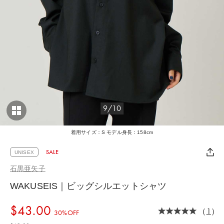
9/10
着用サイズ：S モデル身長：158cm
SALE
UNISEX
石黒亜矢子
WAKUSEIS｜ビッグシルエットシャツ
$‌43.00
（
1
）
30%OFF