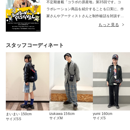
不定期連載「コラボの原産地」第35回です。コ
ラボレーション商品を紹介することを口実に、作
家さんやアーティストさんと制作秘話を対談する
企画です。今回のテーマは「夏の音楽フェス」で
もっと見る
す。音楽フェスのオーガナイザーとして、絵描
き・絵本作家の石黒亜矢子さんをお招きしてラジ
オ形式でお届けします。今回もインタビュアーを
スタッフコーディネート
務めるのは、グラニフコラボレーション担当の石
川です。今回のテーマが「夏の音楽フェス」とな
った経緯から、描き下ろしされた全出演アーティ
ストとその裏側をご紹介いたします。ぜひ最後ま
でご覧ください。
izukawa 156cm
yumi 160cm
まいまい 150cm
サイズM
サイズS
サイズSS