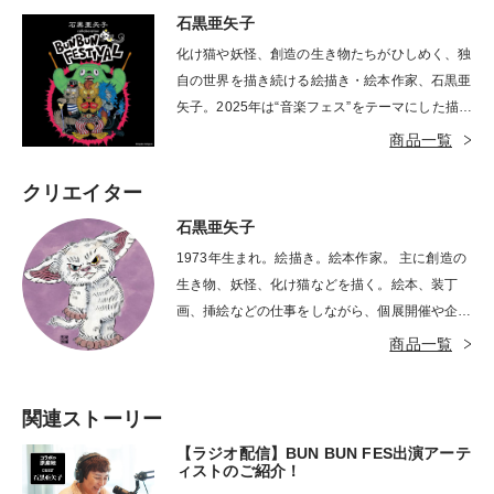
石黒亜矢子
化け猫や妖怪、創造の生き物たちがひしめく、独
自の世界を描き続ける絵描き・絵本作家、石黒亜
矢子。2025年は“音楽フェス”をテーマにした描き
下ろし作品で、「BUN BUN FESTIVAL」を開催
商品一覧
します！バンド、アイドル、歌姫など、個性豊か
なアーティストたちのラインナップがズラリと登
クリエイター
場。猫好きならずとも思わずニヤリとしてしまう
石黒亜矢子
石黒亜矢子ワールドをぜひお楽しみください。
1973年生まれ。絵描き。絵本作家。 主に創造の
生き物、妖怪、化け猫などを描く。絵本、装丁
画、挿絵などの仕事をしながら、個展開催や企画
展参加などで活動中。 猫と爬虫類の世話と部屋
商品一覧
で映画を観る事が幸せ。
関連ストーリー
【ラジオ配信】BUN BUN FES出演アーテ
ィストのご紹介！