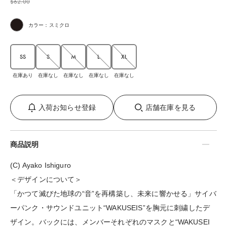
$‌62.00
カラー：スミクロ
SS
S
M
L
XL
在庫あり
在庫なし
在庫なし
在庫なし
在庫なし
入荷お知らせ登録
店舗在庫を見る
商品説明
(C) Ayako Ishiguro
＜デザインについて＞
「かつて滅びた地球の“音”を再構築し、未来に響かせる」サイバ
ーパンク・サウンドユニット“WAKUSEIS”を胸元に刺繍したデ
ザイン。バックには、メンバーそれぞれのマスクと“WAKUSEI