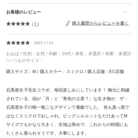
お客様のレビュー
（
1
）
購入履歴からレビューを書く
2025.11.23
おおば / 性別：女性 / 年齢：20代 / 身長：未選択 / 体重：未選択
/ いつものサイズ：
購入サイズ：M / 購入カラー：スミクロ / 購入店舗：EC店舗
石黒亜矢子先生コラボ、毎回楽しみにしています！ 胸元に刺繍
されている、頭が「月」と「青色の土星？」な生き物が、ザ・
石黒亜矢子の唯一無二なデザインで素敵でした。 色も真っ黒で
はなくスミクロでおしゃれ。ビッグシルエットなだけあってM
サイズでもかなり大きく、生地は厚めで、これからの時期にも
たくさん着られそうです。大事にします。