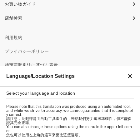
お買い物ガイド
店舗検索
利用規約
プライバシーポリシー
特定商取引法に基づく表示
Language/Location Settings
会社概要
Select your language and location
Please note that this translation was produced using an automated tool,
and while we strive for accuracy, we cannot guarantee that it is completel
y correct.
請注意，此翻譯是由自動工具產生的，雖然我們努力追求準確性，但不能保
證其完全正確。
© graniph inc.
You can also change these options using the menu in the upper left corn
er.
您也可以使用左上角的選單來更改這些選項。