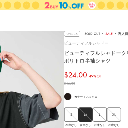
SOLD OUT
・
SALE
・
再入
UNISEX
ビューティフルシャドー
ビューティフルシャドーク
ポリトロ半袖シャツ
$‌24.00
49%OFF
$‌46.00
カラー：スミクロ
S
M
L
XL
在庫なし
在庫なし
在庫なし
在庫なし