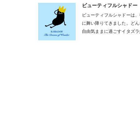
ビューティフルシャドー
ビューティフルシャドーは、
に舞い降りてきました。どん
自由気ままに過ごすイタズラ
無尽に動き回ります。基本は
姿を見せることもあります。