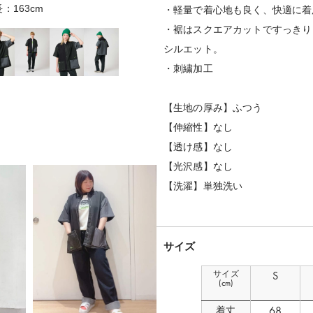
：163cm
着用サイズ
・軽量で着心地も良く、快適に着
・裾はスクエアカットですっきり
シルエット。
・刺繍加工
【生地の厚み】ふつう
【伸縮性】なし
【透け感】なし
【光沢感】なし
【洗濯】単独洗い
サイズ
サイズ
S
(cm)
68
着丈