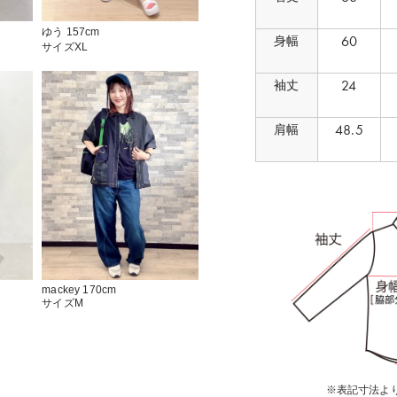
ゆう 157cm
60
身幅
サイズXL
24
袖丈
48.5
肩幅
mackey 170cm
サイズM
※表記寸法より