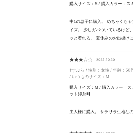
購入サイズ：S / 購入カラー：スミ
中1の息子に購入。 めちゃくちゃ
イズ。 少しガバついているけど
ッと着れる。 夏休みのお出掛け
2025.10.30
†すぷら / 性別：女性 / 年齢：50代 /
/ いつものサイズ：M
購入サイズ：M / 購入カラー：ス
ット錦糸町
主人様に購入。 サラサラ生地な