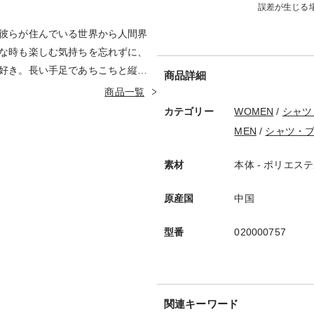
誤差が生じる
彼らが住んでいる世界から人間界
な時も楽しむ気持ちを忘れずに、
好き。長い手足であちこちと縦横
商品詳細
黒色ですが、時としてカラフルな
商品一覧
カテゴリー
WOMEN
/
シャツ
MEN
/
シャツ・
素材
本体 - ポリエステル
原産国
中国
型番
020000757
関連キーワード