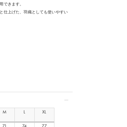
：S モデル身長：163cm
用できます。
と仕上げた、羽織としても使いやすい
M
L
XL
71
74
77