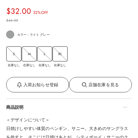
$‌32.00
32%OFF
$‌46.00
カラー：ライト グレー
S
M
L
XL
在庫なし
在庫なし
在庫なし
在庫なし
入荷お知らせ登録
店舗在庫を見る
商品説明
＜デザインについて＞
日焼けしやすい体質のペンギン、サニー。大きめのサングラス
を外すと、そこには日焼けあとが。シティボーイ・サニーのク