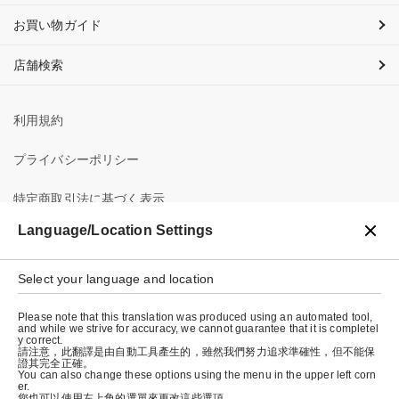
お買い物ガイド
店舗検索
利用規約
プライバシーポリシー
特定商取引法に基づく表示
Language/Location Settings
会社概要
Select your language and location
Please note that this translation was produced using an automated tool,
and while we strive for accuracy, we cannot guarantee that it is completel
y correct.
請注意，此翻譯是由自動工具產生的，雖然我們努力追求準確性，但不能保
證其完全正確。
© graniph inc.
You can also change these options using the menu in the upper left corn
er.
您也可以使用左上角的選單來更改這些選項。