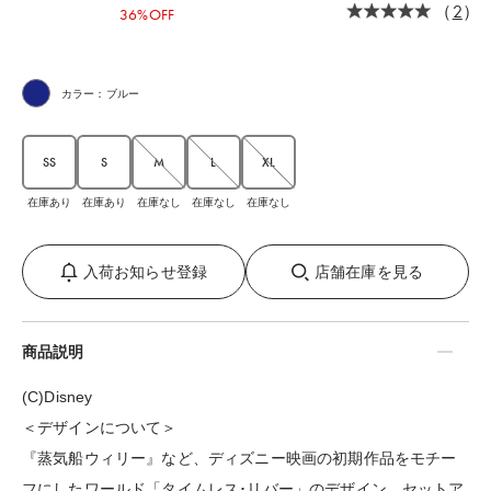
（
2
）
36%OFF
カラー：ブルー
SS
S
M
L
XL
在庫あり
在庫あり
在庫なし
在庫なし
在庫なし
入荷お知らせ登録
店舗在庫を見る
商品説明
(C)Disney
＜デザインについて＞
『蒸気船ウィリー』など、ディズニー映画の初期作品をモチー
フにしたワールド「タイムレス･リバー」のデザイン。セットア