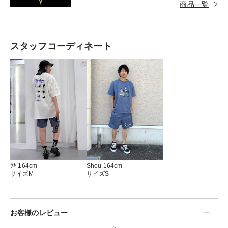
ールドが夜空の星を形成する光の世界。その星々
商品一覧
のひとつひとつが、心なきもの「ハートレス」に
よって闇に飲まれつつあった。そんな中、住んで
いた世界を闇に消され、鍵型の武器「キーブレー
スタッフコーディネート
ド」を手にした少年ソラは、ドナルドやグーフィ
ーと一緒に、さまざまな世界を旅していく。「キ
ーブレード」に選ばれし者として世界の“鍵穴”を
閉じ、闇の侵攻を防ぐため、そして、離ればなれ
になった幼なじみのリクとカイリを捜すために冒
険するソラたちの物語。ソラ、ドナルド、グーフ
ィー、王様、キーブレードなど「キングダム ハ
ーツ」の世界をぜひお楽しみください。
ﾂｷ 164cm
Shou 164cm
サイズM
サイズS
お客様のレビュー