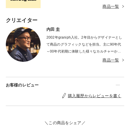
ユニークなコンセプト、思わず和んでしまう癒や
商品一覧
しに溢れた作品です。
クリエイター
内田 圭
2002年graniph入社。2年目からデザイナーとし
て商品のグラフィックなどを担当。主に90年代
～00年代初期に体験した様々なカルチャーから
多大な影響を受ける。時代・流行の変化にアンテ
商品一覧
ナを張り巡らし、様々な情報や五感を通して得た
アイデアを取り入れ「ちょっと笑える、ダサく無
いギリギリのライン」をモットーに、見た人の印
お客様のレビュー
象に残る / 思わず写真に撮りたくなるデザインを
心がけている。近年の代表作として「ナガスギル
購入履歴からレビューを書く
イヌ」「ネコハイヌハ」「ネコノテモカリタイ」
「ウィークエンドドライブ」「アイアムヒア」等
がある。 LIKES：飲み会 / ジャイアンツ / ネット
ショッピング / Perfume / ガジェット
＼この商品をシェア／