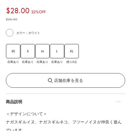
$‌28.00
22%OFF
$‌36.00
カラー：ホワイト
SS
S
M
L
XL
在庫あり
在庫あり
在庫あり
在庫あり
残り5点
店舗在庫を見る
商品説明
＜デザインについて＞
ナガスギルイヌ、ナガスギルネコ、フツーノイヌが仲良く遊ん
でいます。