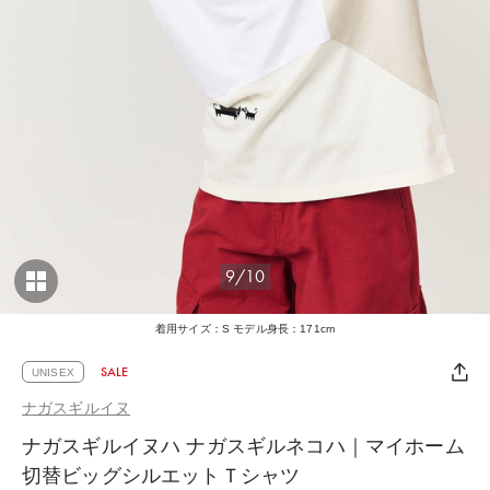
9/10
着用サイズ：S モデル身長：171cm
SALE
UNISEX
ナガスギルイヌ
ナガスギルイヌハ ナガスギルネコハ｜マイホーム
切替ビッグシルエットＴシャツ