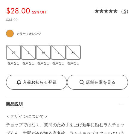
$‌28.00
（
5
）
22%OFF
$‌35.00
カラー：オレンジ
SS
S
M
L
XL
在庫なし
在庫なし
在庫なし
在庫なし
在庫なし
入荷お知らせ登録
店舗在庫を見る
商品説明
＜デザインについて＞
チョップではなく、質問のため手を上げ勉学に励むラムチョッ
プくん。世間がみな知る有名校、ラムチョップスクールという