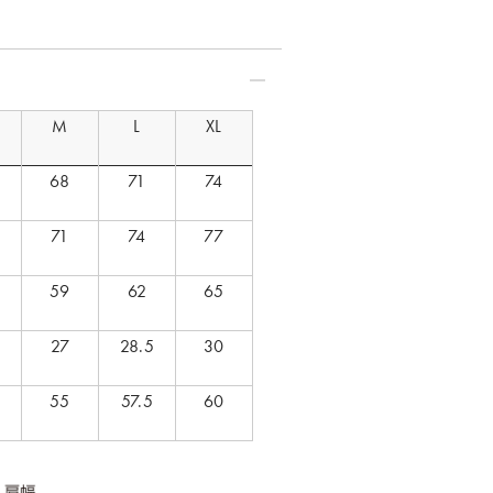
M
L
XL
68
71
74
71
74
77
59
62
65
27
28.5
30
55
57.5
60