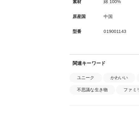
素材
綿 100%
原産国
中国
型番
019001143
関連キーワード
ユニーク
かわいい
不思議な生き物
ファミ