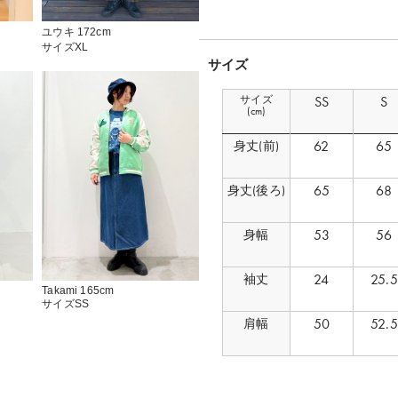
ユウキ 172cm
サイズXL
サイズ
サイズ
SS
S
(cm)
62
65
身丈(前)
65
68
身丈(後ろ)
53
56
身幅
24
25.5
袖丈
Takami 165cm
サイズSS
50
52.5
肩幅