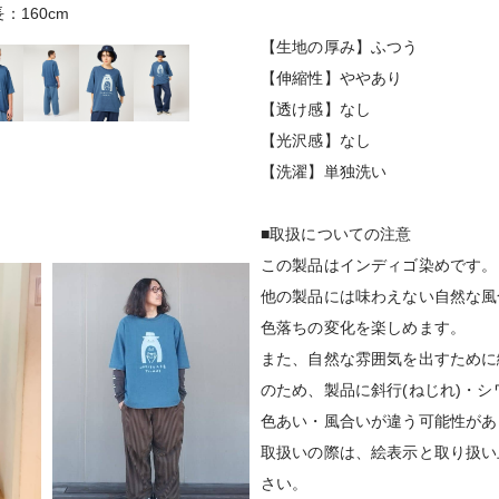
：160cm
着用サイズ
【生地の厚み】ふつう
【伸縮性】ややあり
【透け感】なし
【光沢感】なし
【洗濯】単独洗い
■取扱についての注意
この製品はインディゴ染めです。
他の製品には味わえない自然な風
色落ちの変化を楽しめます。
また、自然な雰囲気を出すために
のため、製品に斜行(ねじれ)・シ
色あい・風合いが違う可能性があ
取扱いの際は、絵表示と取り扱い
さい。