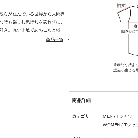
彼らが住んでいる世界から人間界
な時も楽しむ気持ちを忘れずに、
好き。長い手足であちこちと縦横
黒色ですが、時としてカラフルな
商品一覧
※表記寸法より
誤差が生じる
商品詳細
カテゴリー
MEN
/
Tシャツ
WOMEN
/
Tシャ