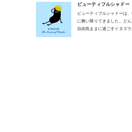
ビューティフルシャドー
ビューティフルシャドーは、
に舞い降りてきました。どん
自由気ままに過ごすイタズラ
無尽に動き回ります。基本は
姿を見せることもあります。