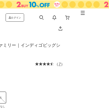
ログイン
ァミリー｜インディゴビッグシ
（
7
）
XL
庫なし