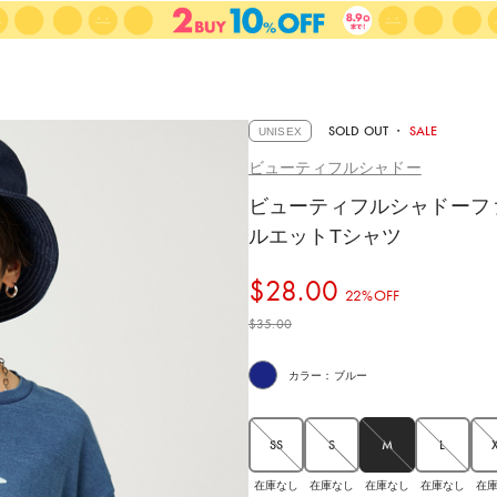
SOLD OUT
・
SALE
UNISEX
ビューティフルシャドー
ビューティフルシャドーフ
ルエットTシャツ
$‌28.00
22%OFF
$‌35.00
カラー：ブルー
SS
S
M
L
在庫なし
在庫なし
在庫なし
在
在庫なし