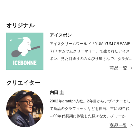
オリジナル
アイスボン
アイスクリームワールド「YUM YUM CREAME
RY / ヤムヤムクリーマリー」で生まれたアイス
ボン。見た目通りののんびり屋さんで、ダラダラ
とマイペースに生きることが信条。大好きなコー
商品一覧
ンやカップの上で、他のフレーバー仲間たちと
日々楽しく暮らしていますが、夏は少し苦手で
クリエイター
す。
内田 圭
2002年graniph入社。2年目からデザイナーとし
て商品のグラフィックなどを担当。主に90年代
～00年代初期に体験した様々なカルチャーから
多大な影響を受ける。時代・流行の変化にアンテ
商品一覧
ナを張り巡らし、様々な情報や五感を通して得た
アイデアを取り入れ「ちょっと笑える、ダサく無