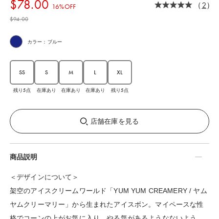
$‌78.00
（
2
）
16%OFF
$‌94.00
カラー：ブルー
SS
S
M
L
XL
残り5点
在庫あり
在庫あり
在庫あり
残り5点
店舗在庫を見る
商品説明
＜デザインについて＞
架空のアイスクリームワールド「YUM YUM CREAMERY / ヤム
ヤムクリーマリー」から生まれたアイスボン。マイペースな性
格でコーンの上がお気に入り。やる気があるようなないよう