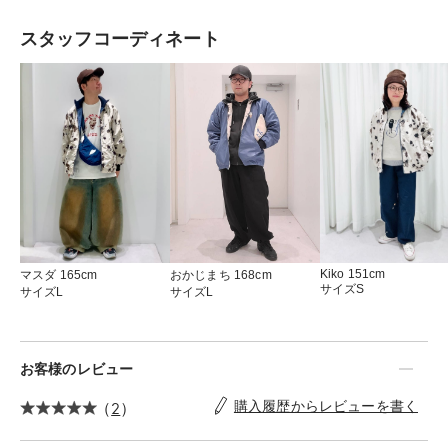
いギリギリのライン」をモットーに、見た人の印
スタッフコーディネート
象に残る / 思わず写真に撮りたくなるデザインを
心がけている。近年の代表作として「ナガスギル
イヌ」「ネコハイヌハ」「ネコノテモカリタイ」
「ウィークエンドドライブ」「アイアムヒア」等
がある。 LIKES：飲み会 / ジャイアンツ / ネット
ショッピング / Perfume / ガジェット
Kiko 151cm
おかじまち 168cm
マスダ 165cm
サイズS
サイズL
サイズL
お客様のレビュー
（
2
）
購入履歴からレビューを書く