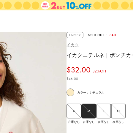
SOLD OUT
・
SALE
UNISEX
イカク
イカクニテルネ｜ポンチカ
$‌32.00
32%OFF
$‌46.00
カラー：ナチュラル
S
M
L
XL
在庫なし
在庫なし
在庫なし
在庫なし