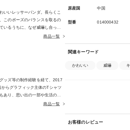
原産国
中国
わいいレッサーパンダ。長らくこ
、このポーズのバランスを取るの
型番
014000432
ているうちに、なぜ威嚇し合って
ます。
商品一覧
関連キーワード
かわいい
威嚇
グッズ等の制作経験を経て、2017
でも昔からグラフィック主体のTシャツ
もあり、思い出の一部や生活の彩
を心がけて日々制作している。好
商品一覧
ム。
お客様のレビュー