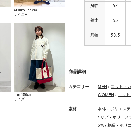
57
身幅
Atsuko 155cm
サイズM
55
袖丈
53.5
肩幅
商品詳細
カテゴリー
MEN
/
ニット・
WOMEN
/
ニット
ann 159cm
サイズL
素材
本体 - ポリエステ
/ リブ - ポリエ
5% / 刺繍 - ポ