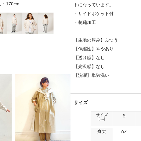
：170cm
着用サイズ
トになっています。
・サイドポケット付
・刺繍加工
【生地の厚み】ふつう
【伸縮性】ややあり
【透け感】なし
【光沢感】なし
【洗濯】単独洗い
サイズ
サイズ
S
(cm)
67
身丈