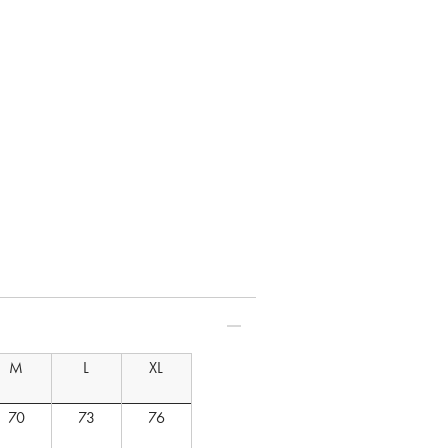
：S モデル身長：170cm
M
L
XL
70
73
76