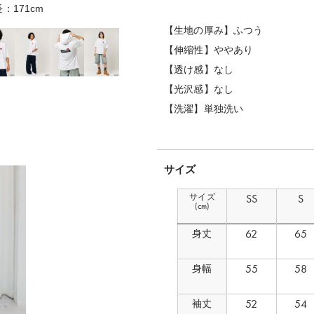
：171cm
着用サイズ
【生地の厚み】ふつう
【伸縮性】ややあり
【透け感】なし
【光沢感】なし
【洗濯】単独洗い
サイズ
サイズ
SS
S
(cm)
62
65
身丈
55
58
身幅
52
54
袖丈