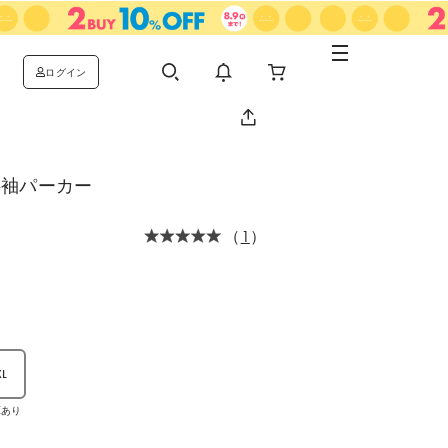
ログイン
半袖パーカー
（
1
）
XL
庫あり