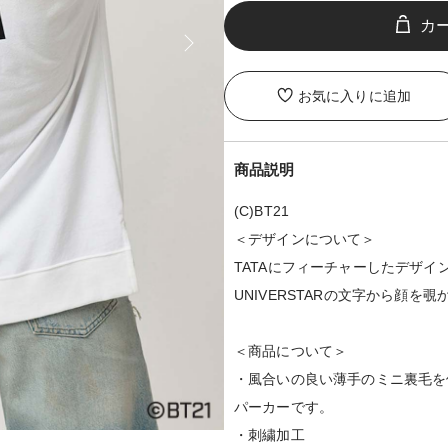
お気に入りに追加
商品説明
(C)BT21
＜デザインについて＞
TATAにフィーチャーしたデザ
UNIVERSTARの文字から顔を
＜商品について＞
・風合いの良い薄手のミニ裏毛を
パーカーです。
・刺繍加工