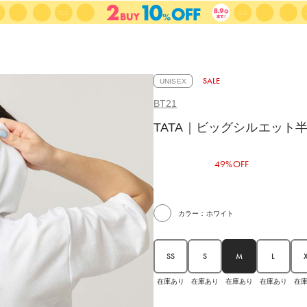
SALE
UNISEX
BT21
TATA｜ビッグシルエット
49%OFF
カラー：ホワイト
SS
S
M
L
在庫あり
在庫あり
在庫あり
在
在庫あり