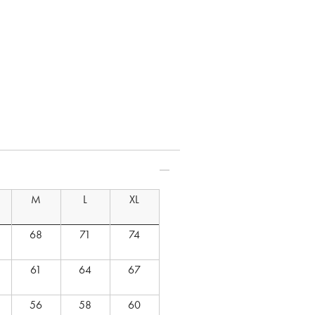
：S モデル身長：171cm
M
L
XL
68
71
74
61
64
67
56
58
60