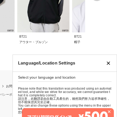
BT21
BT21
アウター・ブルゾン
帽子
Language/Location Settings
Select your language and location
お問い合わせ
お買い物ガイド
店舗検索
Please note that this translation was produced using an automat
ed tool, and while we strive for accuracy, we cannot guarantee t
バシーポリシー
特定商取引法に基づく表示
会社概要
hat it is completely correct.
請注意，此翻譯是由自動工具產生的，雖然我們努力追求準確性，
但不能保證其完全正確。
You can also change these options using the menu in the upper
left corner.
×
您也可以使用左上角的選單來更改這些選項。