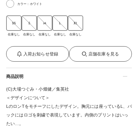
カラー：ホワイト
SS
S
M
L
XL
在庫なし
在庫なし
在庫なし
在庫なし
在庫なし
入荷お知らせ登録
店舗在庫を見る
商品説明
(C)大場つぐみ・小畑健／集英社
＜デザインについて＞
LのロンTをモチーフにしたデザイン。胸元には座っているL、バ
ックにはロゴを刺繍で表現しています。内側のプリントはいっ
たい…。