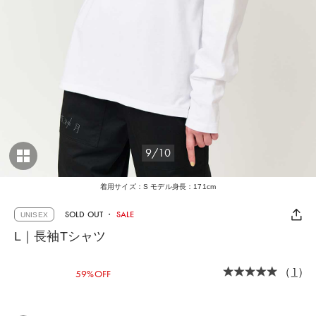
9/10
着用サイズ：S モデル身長：171cm
SOLD OUT
・
SALE
UNISEX
L｜長袖Tシャツ
（
1
）
59%OFF