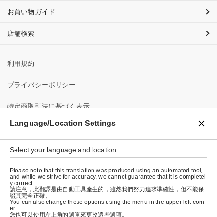
お買い物ガイド
店舗検索
利用規約
プライバシーポリシー
特定商取引法に基づく表示
Language/Location Settings
会社概要
Select your language and location
Please note that this translation was produced using an automated tool,
and while we strive for accuracy, we cannot guarantee that it is completel
y correct.
請注意，此翻譯是由自動工具產生的，雖然我們努力追求準確性，但不能保
證其完全正確。
© graniph inc.
You can also change these options using the menu in the upper left corn
er.
您也可以使用左上角的選單來更改這些選項。