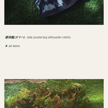
爆弾魔(ボマー)
- side pocket big silhouette t-shirts
▶︎ all items