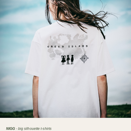
NIGG
- big silhouette t-shirts