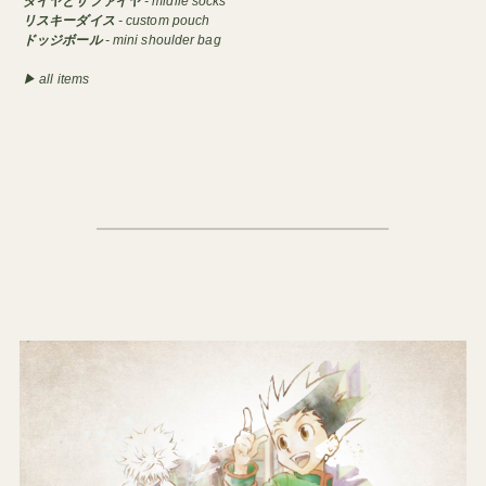
ダイヤとサファイヤ
- midlle socks
リスキーダイス
- custom pouch
ドッジボール
- mini shoulder bag
▶︎ all items