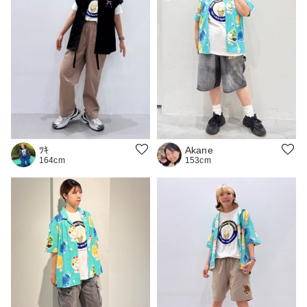
Akane
ﾂｷ
153cm
164cm