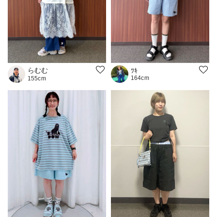
らむむ
ﾂｷ
164cm
155cm