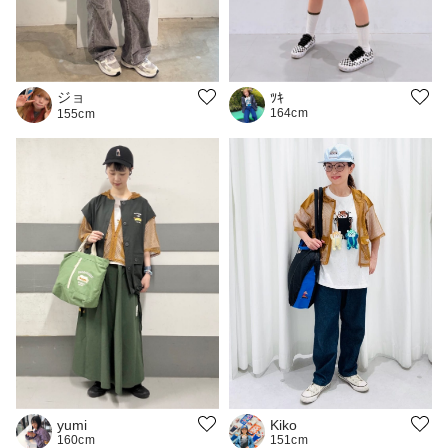
ジョ
ﾂｷ
164cm
155cm
yumi
Kiko
160cm
151cm