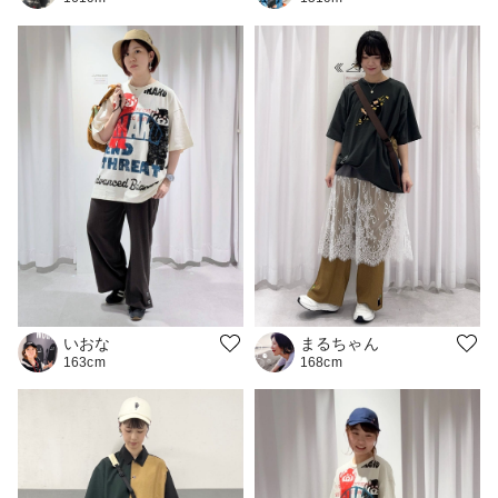
いおな
まるちゃん
163cm
168cm