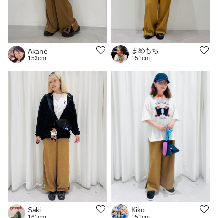
まめもち
Akane
153cm
151cm
Kiko
Saki
151cm
161cm