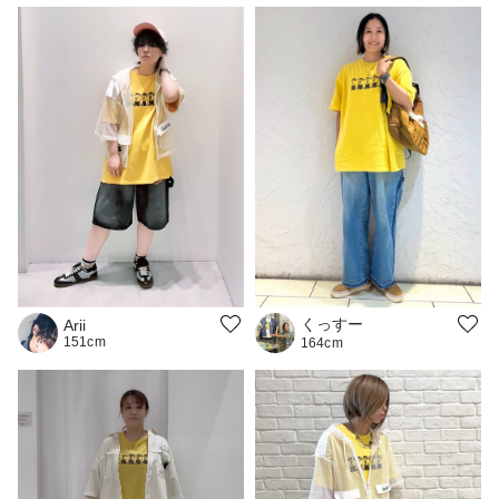
くっすー
Arii
151cm
164cm