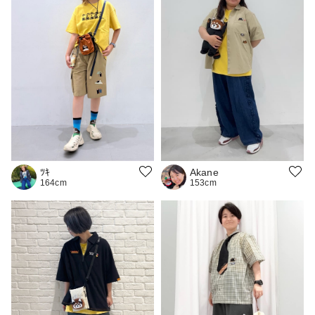
Akane
ﾂｷ
153cm
164cm