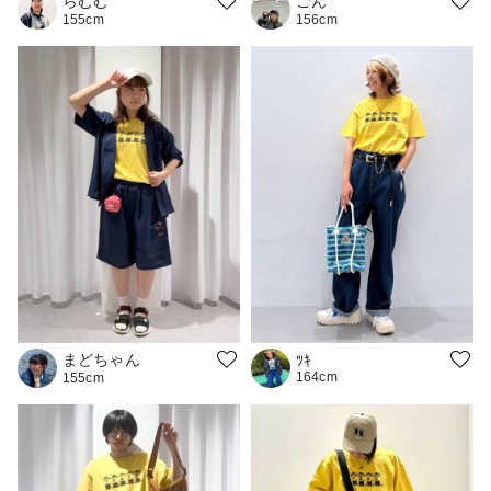
らむむ
ごん
155cm
156cm
まどちゃん
ﾂｷ
164cm
155cm