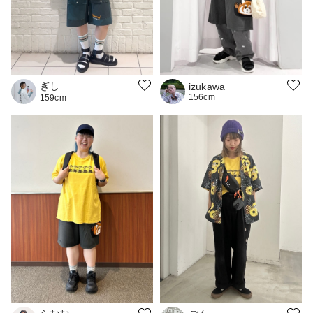
ぎし
izukawa
156cm
159cm