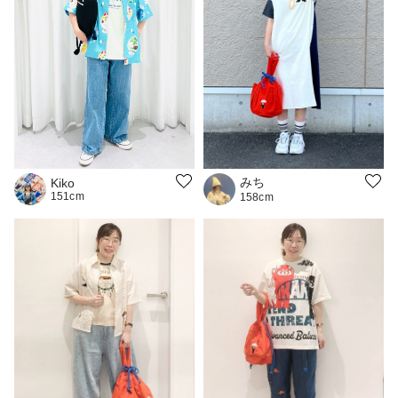
みち
Kiko
151cm
158cm