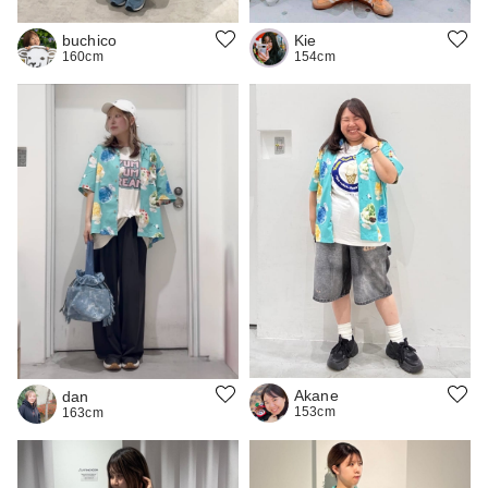
buchico
Kie
160cm
154cm
Akane
dan
153cm
163cm