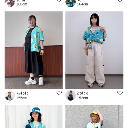
yumi
ﾂｷ
160cm
164cm
のむぅ
らむむ
152cm
155cm