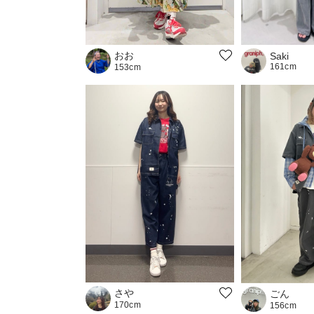
おお
Saki
161cm
153cm
さや
ごん
170cm
156cm