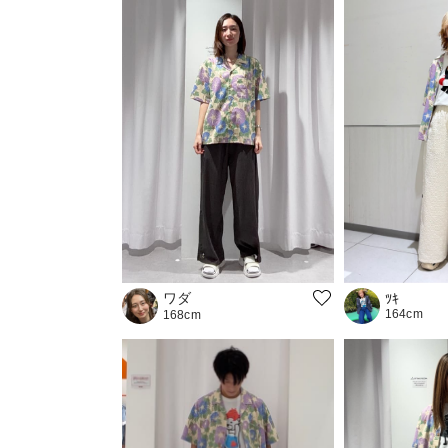
ワダ
ﾂｷ
164cm
168cm