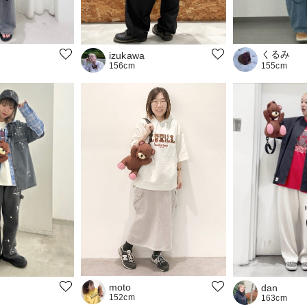
くるみ
izukawa
156cm
155cm
moto
dan
152cm
163cm