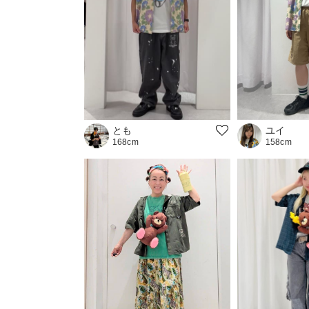
ユイ
とも
158cm
168cm