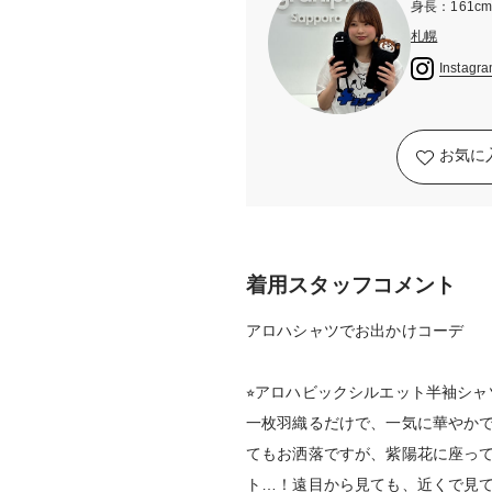
身長：161c
札幌
Instagr
お気に
着用スタッフコメント
アロハシャツでお出かけコーデ
⭐︎アロハビックシルエット半袖シャ
一枚羽織るだけで、一気に華やか
てもお洒落ですが、紫陽花に座っ
ト…！遠目から見ても、近くで見