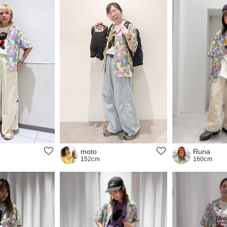
Runa
moto
160cm
152cm