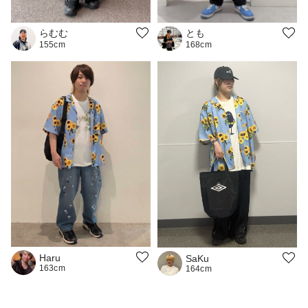
らむむ
とも
155cm
168cm
Haru
SaKu
163cm
164cm