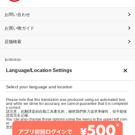
お問い合わせ
お買い物ガイド
店舗検索
利用規約
Language/Location Settings
プライバシーポリシー
特定商取引法に基づく表示
Select your language and location
会社概要
Please note that this translation was produced using an automated tool,
and while we strive for accuracy, we cannot guarantee that it is completel
y correct.
請注意，此翻譯是由自動工具產生的，雖然我們努力追求準確性，但不能保
證其完全正確。
You can also change these options using the menu in the upper left corn
×
er.
您也可以使用左上角的選單來更改這些選項。