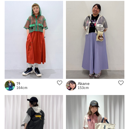
ﾂｷ
Akane
164cm
153cm