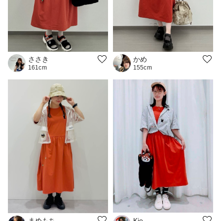
ささき
かめ
161cm
155cm
まめもち
Kie