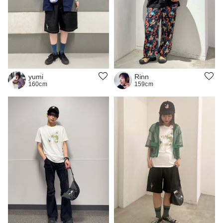
yumi
Rinn
160cm
159cm