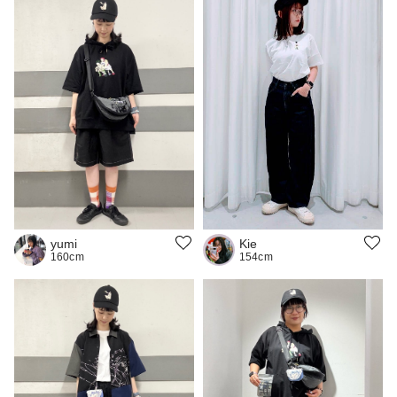
Kie
yumi
154cm
160cm