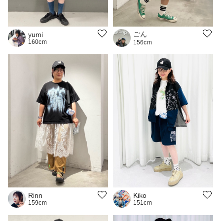
ごん
yumi
160cm
156cm
Kiko
Rinn
151cm
159cm