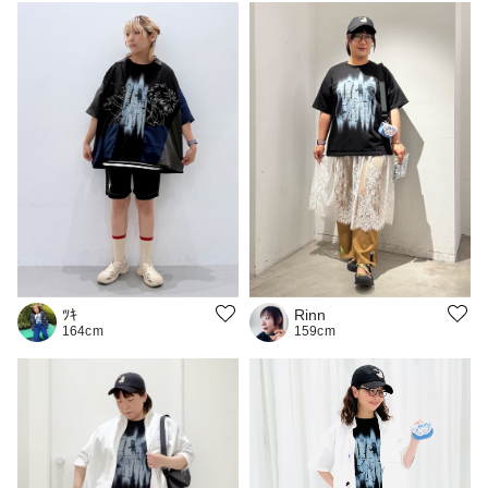
ﾂｷ
Rinn
164cm
159cm