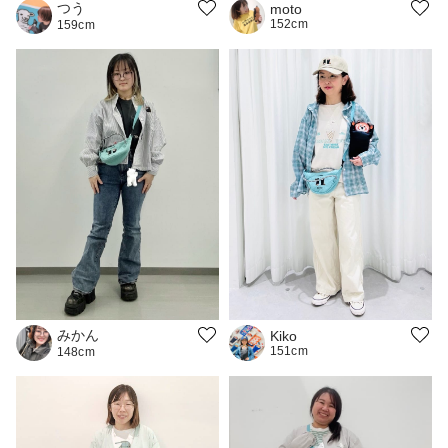
つう
moto
152cm
159cm
みかん
Kiko
151cm
148cm