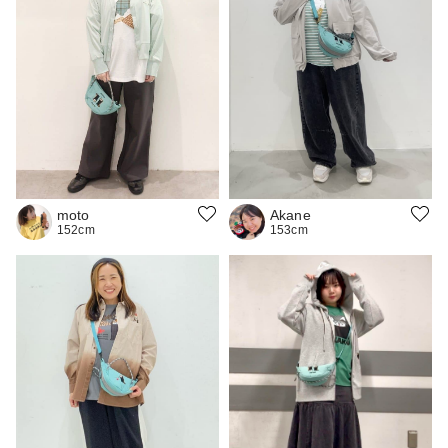
moto
Akane
152cm
153cm