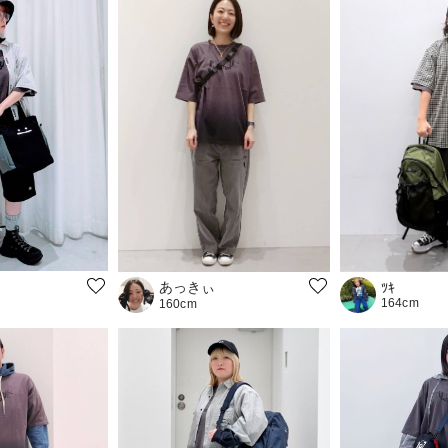
あっきぃ
ﾂｷ
164cm
160cm