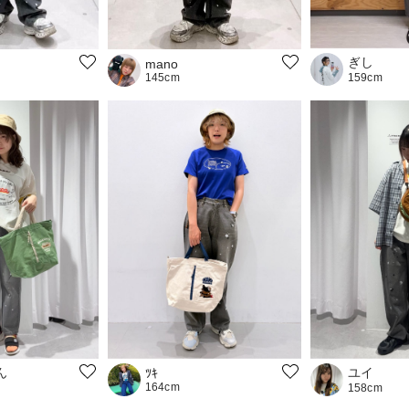
ぎし
mano
145cm
159cm
ん
ユイ
ﾂｷ
164cm
158cm