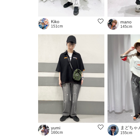
Kiko
mano
151cm
145cm
まどちゃ
yumi
160cm
155cm