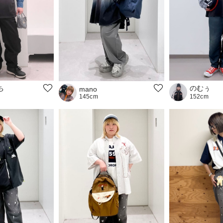
ち
のむぅ
mano
145cm
152cm