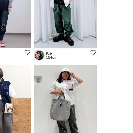
Kie
154cm