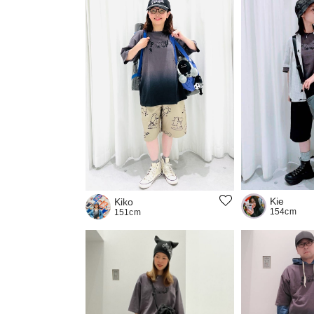
Kie
Kiko
154cm
151cm