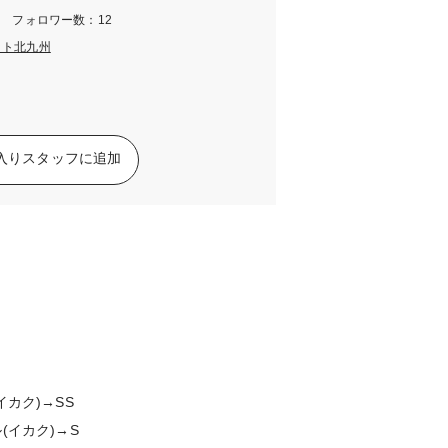
m フォロワー数：12
ット北九州
入りスタッフに追加
カク)→SS
イカク)→S