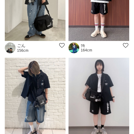
ごん
ﾂｷ
164cm
156cm