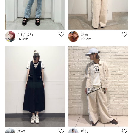
たけはら
ジョ
161cm
155cm
さや
ぎし