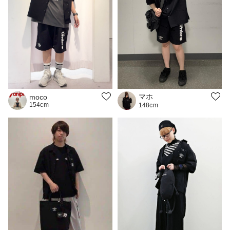
マホ
moco
154cm
148cm