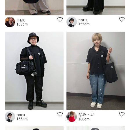
naru
Haru
155cm
163cm
なみへい
naru
155cm
160cm