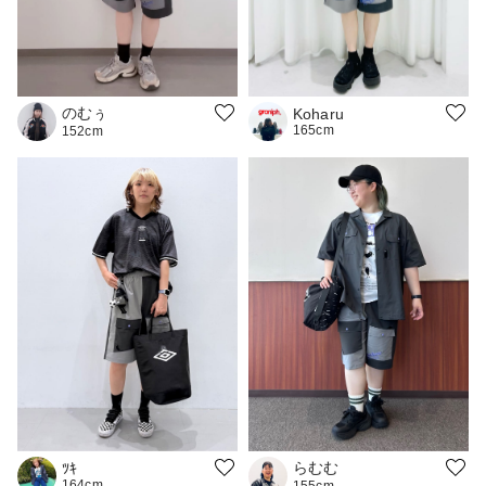
のむぅ
Koharu
165cm
152cm
らむむ
ﾂｷ
164cm