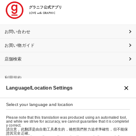
グラニフ公式アプリ
LOVE with GRAPHIC
お問い合わせ
お買い物ガイド
店舗検索
利用規約
Language/Location Settings
プライバシーポリシー
Select your language and location
特定商取引法に基づく表示
Please note that this translation was produced using an automated tool,
会社概要
and while we strive for accuracy, we cannot guarantee that it is completel
y correct.
請注意，此翻譯是由自動工具產生的，雖然我們努力追求準確性，但不能保
證其完全正確。