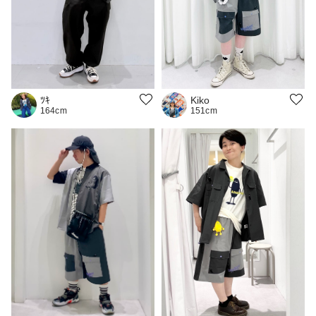
Kiko
ﾂｷ
151cm
164cm