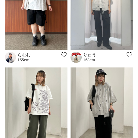
らむむ
りゅう
155cm
168cm