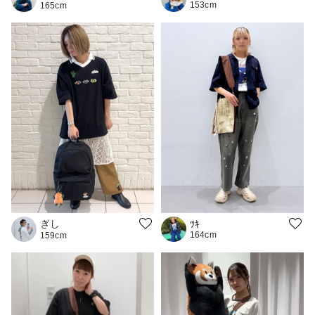
153cm
165cm
ぎし
ﾂｷ
164cm
159cm