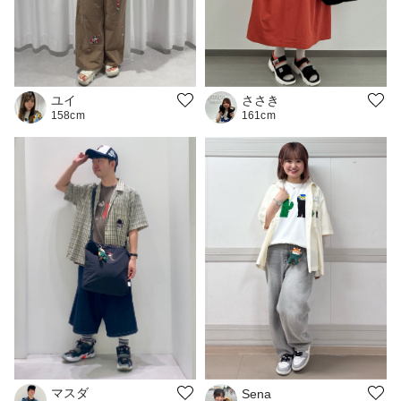
ささき
ユイ
161cm
158cm
マスダ
Sena