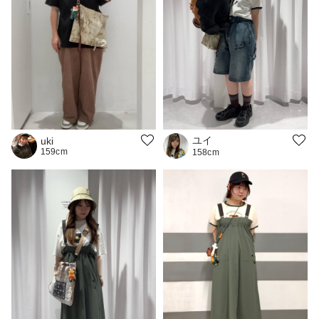
ユイ
uki
159cm
158cm