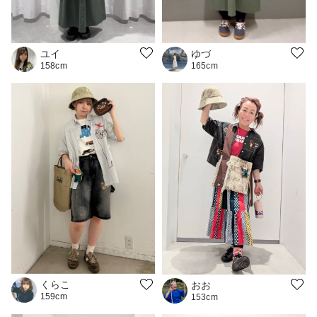
ユイ
ゆづ
158cm
165cm
くらこ
おお
159cm
153cm