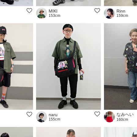
Rinn
MIKI
159cm
153cm
なみへい
naru
155cm
160cm