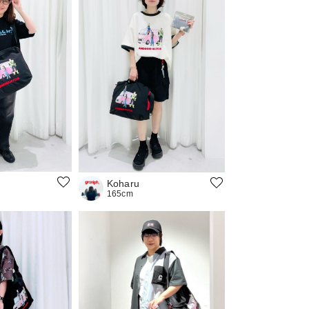
Koharu
165cm