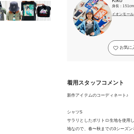
Kiko
身長：151c
イオンモール
お気に
着用スタッフコメント
新作アイテムのコーディネート♪
シャツS
サラリとしたポリトロ生地を使用
地なので、春〜秋までの3シーズン