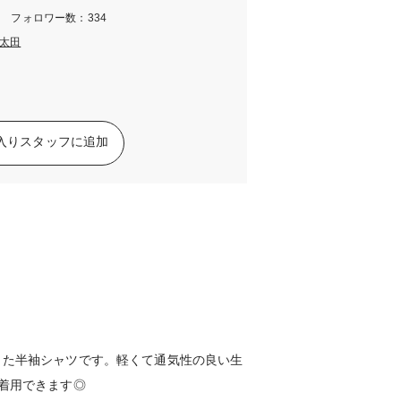
m フォロワー数：334
太田
入りスタッフに追加
した半袖シャツです。軽くて通気性の良い生
着用できます◎