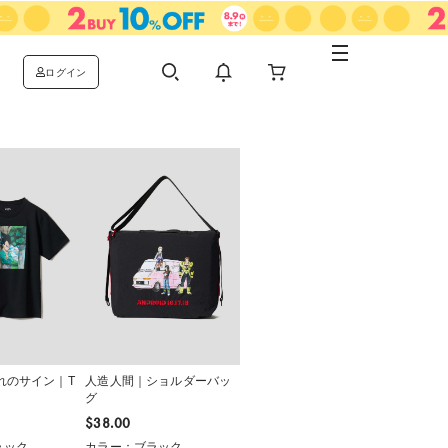
ログイン
れのサイン｜T
人造人間｜ショルダーバッ
グ
$‌38.00
ラック
カラー：ブラック