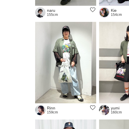
naru
Kie
155cm
154cm
Rinn
yumi
159cm
160cm