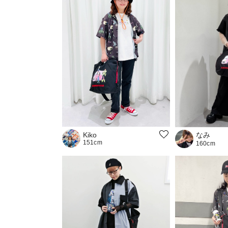
なみ
Kiko
151cm
160cm