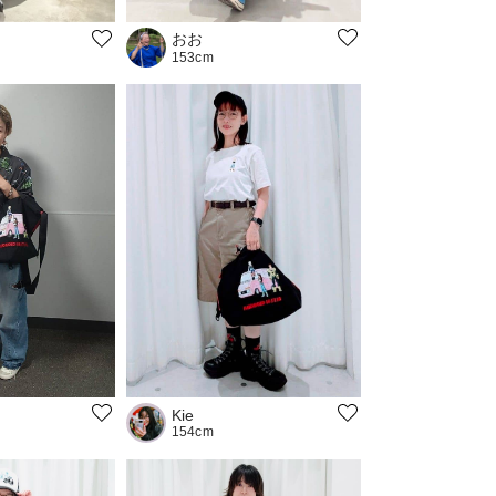
おお
153cm
Kie
154cm