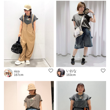
いおな
rico
167cm
163cm