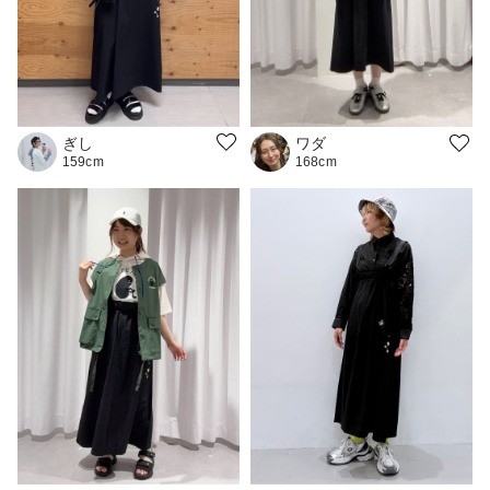
ぎし
ワダ
159cm
168cm