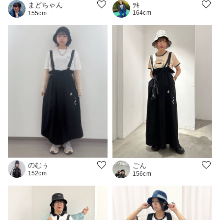
まどちゃん
ﾂｷ
164cm
155cm
のむぅ
ごん
152cm
156cm