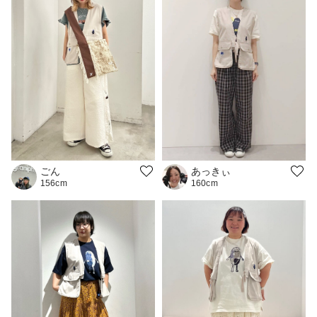
ごん
あっきぃ
156cm
160cm