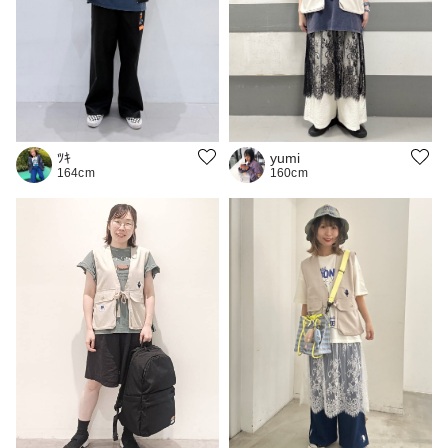
ﾂｷ
yumi
164cm
160cm