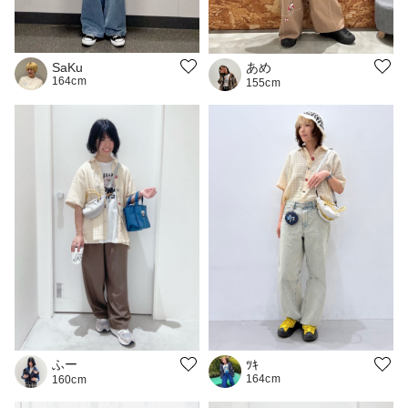
あめ
SaKu
164cm
155cm
ふー
ﾂｷ
164cm
160cm