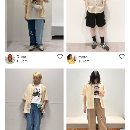
Runa
moto
160cm
152cm