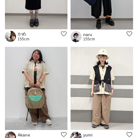
かめ
naru
155cm
155cm
Akane
yumi