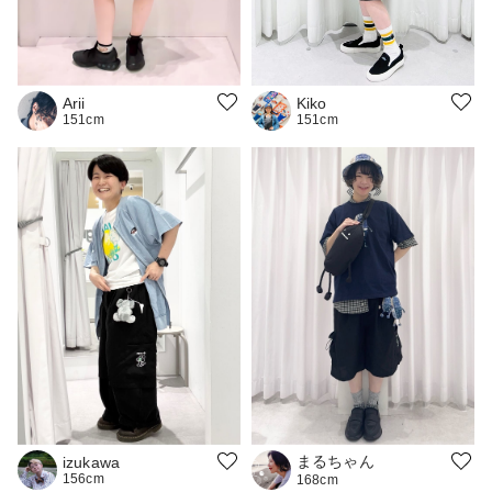
Kiko
Arii
151cm
151cm
まるちゃん
izukawa
156cm
168cm