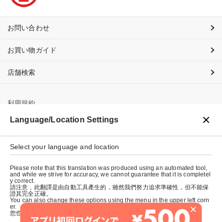
お問い合わせ
お買い物ガイド
店舗検索
利用規約
Language/Location Settings
プライバシーポリシー
Select your language and location
特定商取引法に基づく表示
Please note that this translation was produced using an automated tool,
会社概要
and while we strive for accuracy, we cannot guarantee that it is completel
y correct.
請注意，此翻譯是由自動工具產生的，雖然我們努力追求準確性，但不能保
證其完全正確。
You can also change these options using the menu in the upper left corn
×
er.
您也可以使用左上角的選單來更改這些選項。