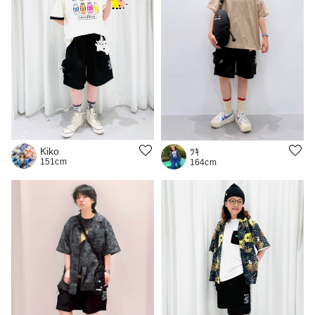
Kiko
ﾂｷ
151cm
164cm