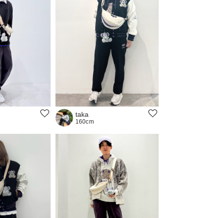
taka
160cm