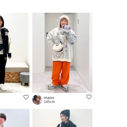
mano
145cm