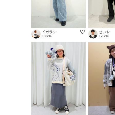
イガラシ
せいや
158cm
175cm