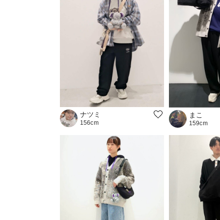
ナツミ
まこ
156cm
159cm