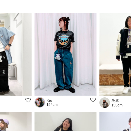
あめ
Kie
154cm
155cm