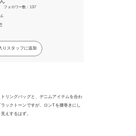
ん
m フォロワー数：137
ィ
am
入りスタッフに追加
ストリングバッグと、デニムアイテムを合わ
ブラックトーンですが、ロンTを腰巻きにし
レ見えするはず。