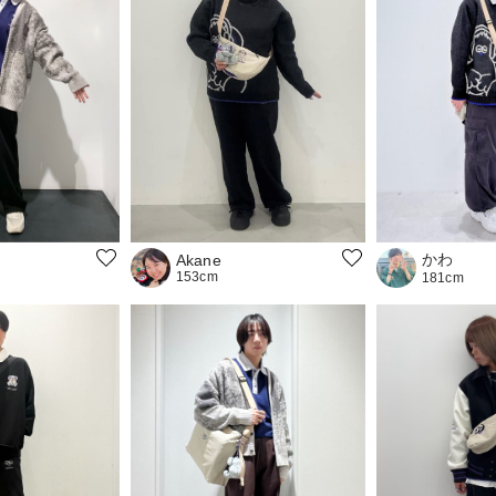
かわ
Akane
153cm
181cm