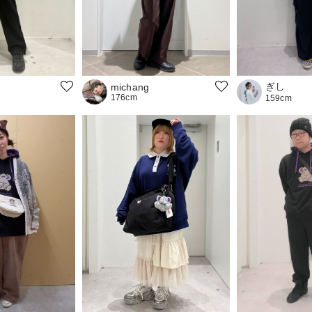
ぎし
michang
176cm
159cm