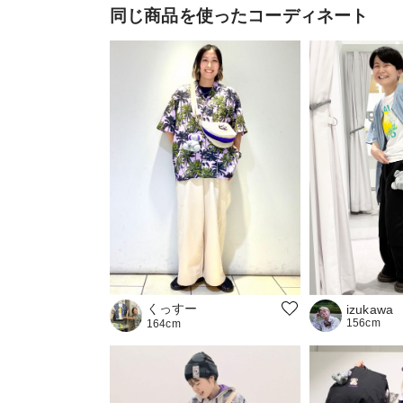
同じ商品を使ったコーディネート
くっすー
izukawa
156cm
164cm