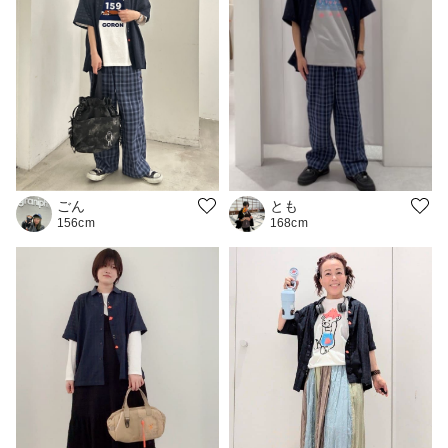
とも
ごん
168cm
156cm