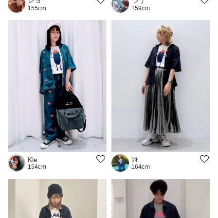
つう
ジョ
159cm
155cm
Kie
ﾂｷ
154cm
164cm