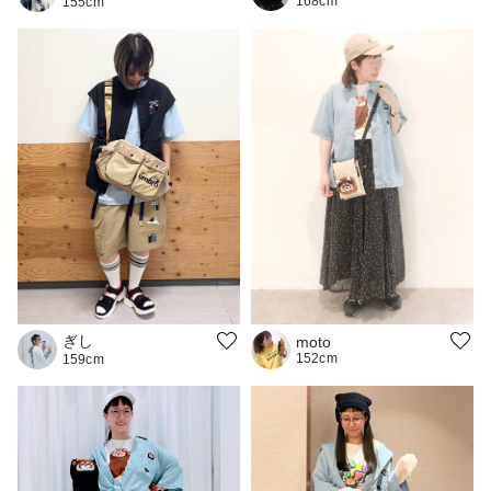
168cm
155cm
ぎし
moto
152cm
159cm