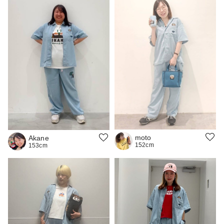
moto
Akane
152cm
153cm