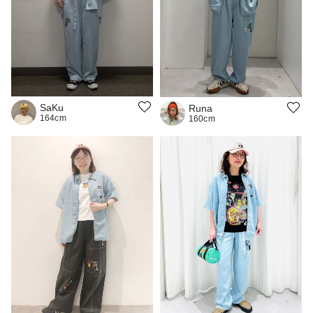
SaKu
Runa
164cm
160cm