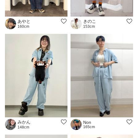
あやと
きのこ
160cm
153cm
みかん
Non
165cm
148cm