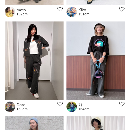
moto
Kiko
152cm
151cm
ﾂｷ
Dara
164cm
163cm