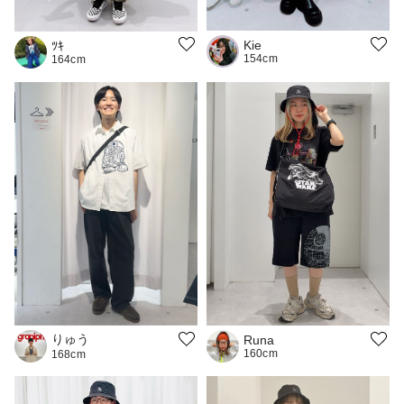
Kie
ﾂｷ
154cm
164cm
りゅう
Runa
160cm
168cm