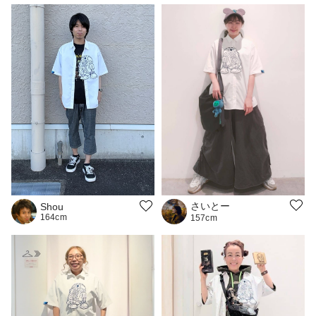
さいとー
Shou
164cm
157cm