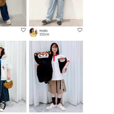
moto
152cm