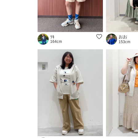
おお
ﾂｷ
164cm
153cm