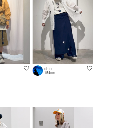
chio.
154cm