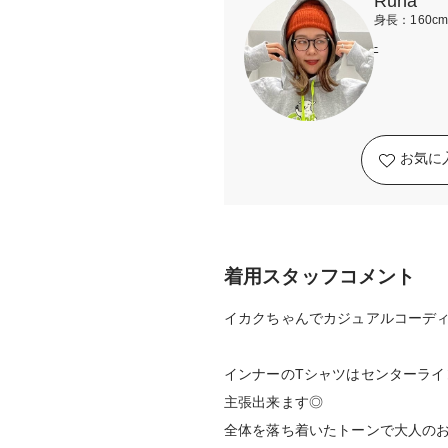
Runa
身長：160c
-
お気に
着用スタッフコメント
イカクちゃんでカジュアルコーデ
インナーのTシャツはセンターラ
主張出来ます◎
全体を落ち着いたトーンで大人のお