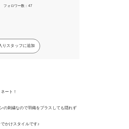
m フォロワー数：47
入りスタッフに追加
ィネート！
インの刺繍なので羽織をプラスしても隠れず
でかけスタイルです♪