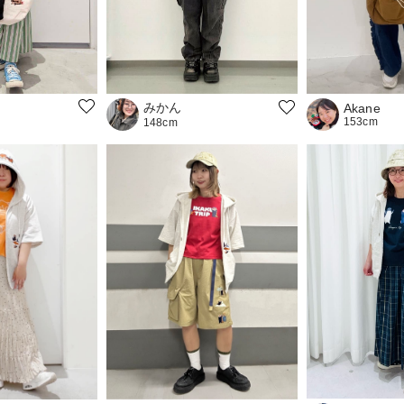
みかん
Akane
153cm
148cm