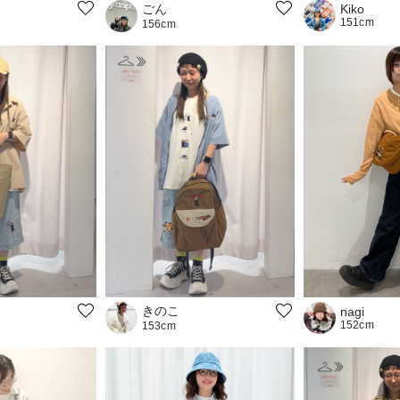
ごん
Kiko
151cm
156cm
きのこ
nagi
152cm
153cm