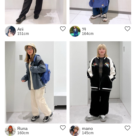
Arii
ﾂｷ
151cm
164cm
Runa
mano
160cm
145cm