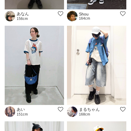
あなん
Shou
164cm
156cm
まるちゃん
あい
168cm
151cm