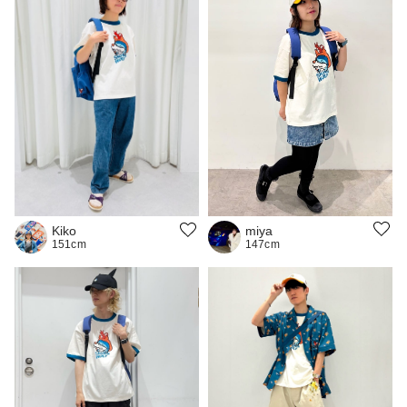
miya
Kiko
147cm
151cm