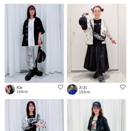
おお
Kie
154cm
153cm