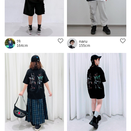
naru
ﾂｷ
155cm
164cm