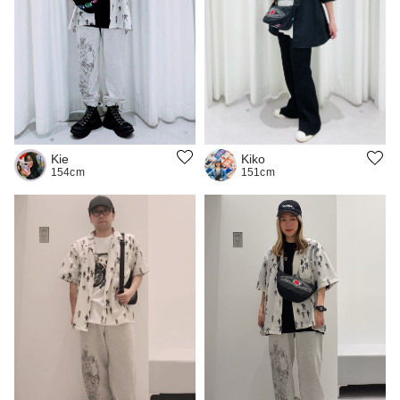
Kie
Kiko
154cm
151cm