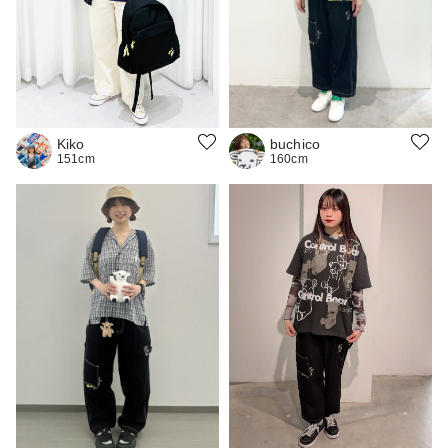
buchico
Kiko
160cm
151cm