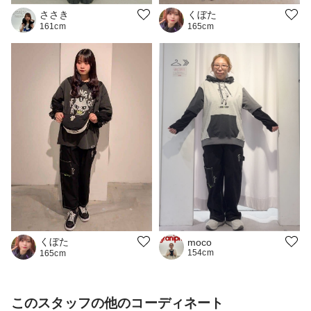
くぼた
ささき
165cm
161cm
くぼた
moco
154cm
165cm
このスタッフの他のコーディネート