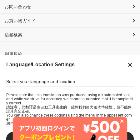
お問い合わせ
お買い物ガイド
店舗検索
利用規約
Language/Location Settings
プライバシーポリシー
特定商取引法に基づく表示
Select your language and location
会社概要
Please note that this translation was produced using an automated tool,
and while we strive for accuracy, we cannot guarantee that it is completel
y correct.
請注意，此翻譯是由自動工具產生的，雖然我們努力追求準確性，但不能保
證其完全正確。
You can also change these options using the menu in the upper left corn
×
er.
您也可以使用左上角的選單來更改這些選項。
SAVE