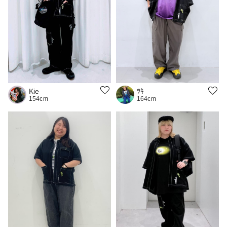
Kie
ﾂｷ
154cm
164cm