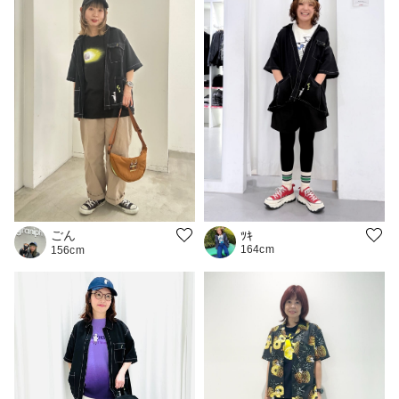
ごん
ﾂｷ
164cm
156cm